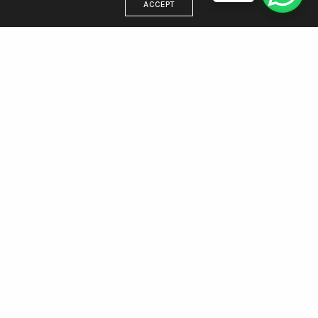
ACCEPT
DIRECCIÓN
Estamos en Villa Gesell, trabajamos para todo el país
WhatsApp 221 438 5512
Email: info@agenciamargen.com
NUESTRAS REDES
Facebook