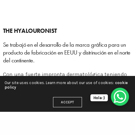
THE HYALOURONIST
Se trabajó en el desarrollo de la marca gráfica para un
producto de fabricación en EEUU y distrinución en el norte
del continente.
Con una fuerte impronta dermatológica teniendo
como eje rector de la propuesta su producto
Our site uses cookies. Learn more about our use of cookies:
cookie
policy
estrella el ácido hialurónico.
Hola :)
ACCEPT