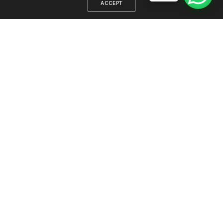
ACCEPT
DIRECCIÓN
Estamos en Villa Gesell, trabajamos para todo el país
WhatsApp 221 438 5512
Email: info@agenciamargen.com
NUESTRAS REDES
Facebook