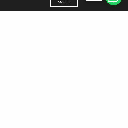
ACCEPT
DIRECCIÓN
Estamos en Villa Gesell, trabajamos para todo el país
WhatsApp 221 438 5512
Email: info@agenciamargen.com
NUESTRAS REDES
Facebook