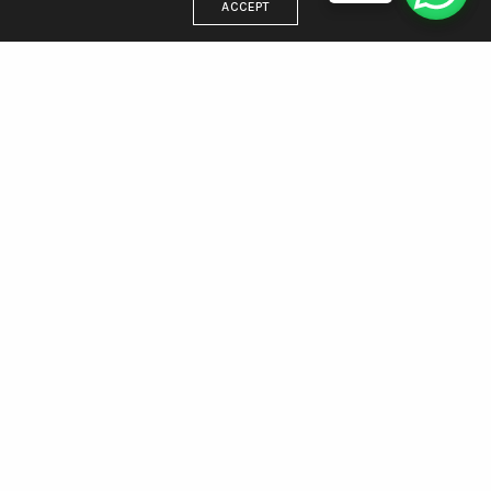
ACCEPT
DIRECCIÓN
Estamos en Villa Gesell, trabajamos para todo el país
WhatsApp 221 438 5512
Email: info@agenciamargen.com
NUESTRAS REDES
Facebook