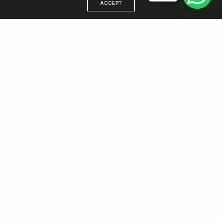
ACCEPT
DIRECCIÓN
Estamos en Villa Gesell, trabajamos para todo el país
WhatsApp 221 438 5512
Email: info@agenciamargen.com
NUESTRAS REDES
Facebook