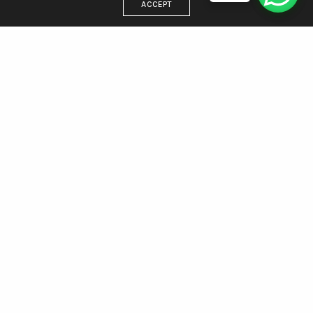
ACCEPT
DIRECCIÓN
Estamos en Villa Gesell, trabajamos para todo el país
WhatsApp 221 438 5512
Email: info@agenciamargen.com
NUESTRAS REDES
Facebook