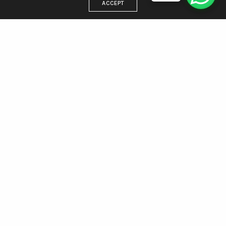
ACCEPT
DIRECCIÓN
Estamos en Villa Gesell, trabajamos para todo el país
WhatsApp 221 438 5512
Email: info@agenciamargen.com
NUESTRAS REDES
Facebook