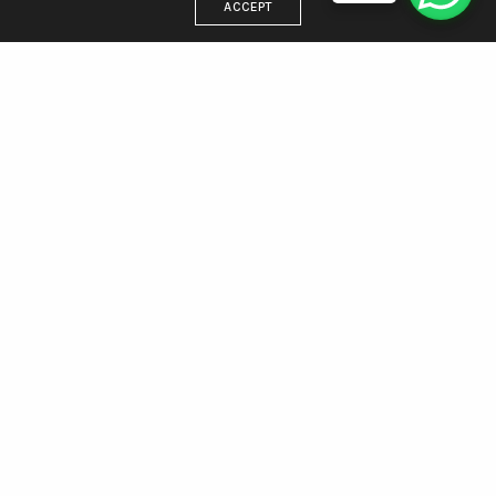
ACCEPT
DIRECCIÓN
Estamos en Villa Gesell, trabajamos para todo el país
WhatsApp 221 438 5512
Email: info@agenciamargen.com
NUESTRAS REDES
Facebook