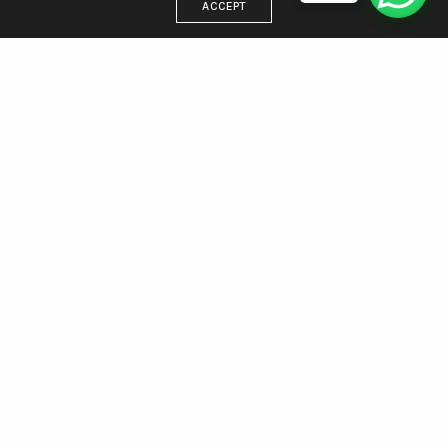
ACCEPT
DIRECCIÓN
Estamos en Villa Gesell, trabajamos para todo el país
WhatsApp 221 438 5512
Email: info@agenciamargen.com
NUESTRAS REDES
Facebook