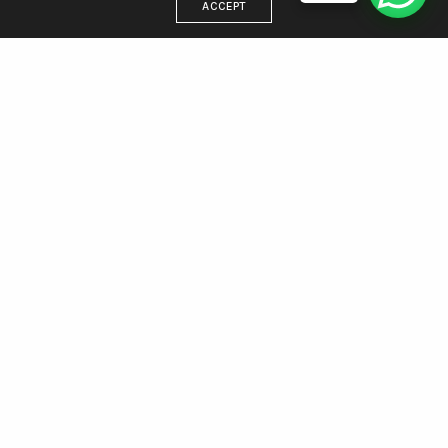
ACCEPT
DIRECCIÓN
Estamos en Villa Gesell, trabajamos para todo el país
WhatsApp 221 438 5512
Email: info@agenciamargen.com
NUESTRAS REDES
Facebook