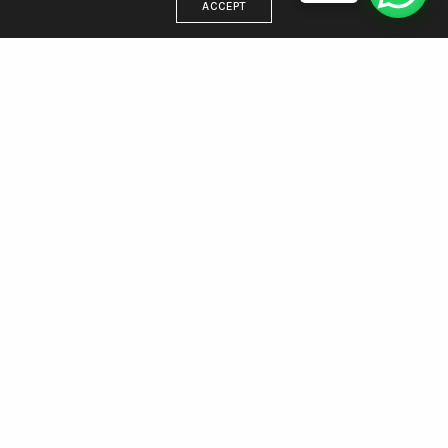
ACCEPT
DIRECCIÓN
Estamos en Villa Gesell, trabajamos para todo el país
WhatsApp 221 438 5512
Email: info@agenciamargen.com
NUESTRAS REDES
Facebook