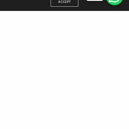
ACCEPT
DIRECCIÓN
Estamos en Villa Gesell, trabajamos para todo el país
WhatsApp 221 438 5512
Email: info@agenciamargen.com
NUESTRAS REDES
Facebook